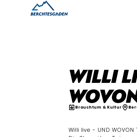
Willi l
WOVON
Brauchtum & Kultur
Ber
Willi live - UND WOVO