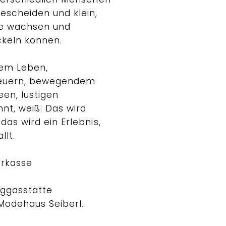
escheiden und klein,
me wachsen und
ckeln können.
tem Leben,
euern, bewegendem
een, lustigen
nnt, weiß: Das wird
das wird ein Erlebnis,
llt.
arkasse
rggasstätte
odehaus Seiberl.