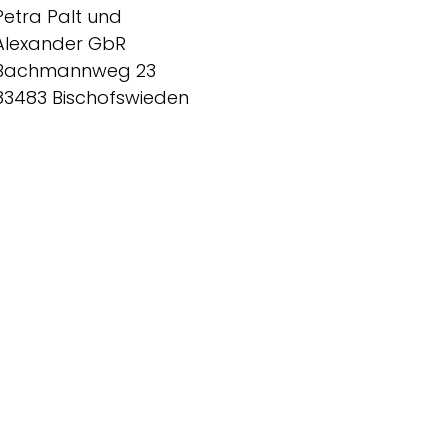
Petra Palt und
Alexander GbR
Bachmannweg 23
83483 Bischofswieden