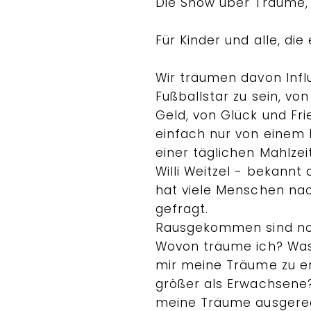
Die Show über Träume,
Für Kinder und alle, di
Wir träumen davon Infl
Fußballstar zu sein, vo
Geld, von Glück und F
einfach nur von einem
einer täglichen Mahlzeit
Willi Weitzel - bekannt a
hat viele Menschen na
gefragt.
Rausgekommen sind no
Wovon träume ich? Was
mir meine Träume zu er
größer als Erwachsen
meine Träume ausgered