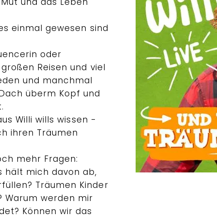
 Mut und das Leben
e es einmal gewesen sind
uencerin oder
n großen Reisen und viel
rieden und manchmal
 Dach überm Kopf und
.
us Willi wills wissen -
ch ihren Träumen
ch mehr Fragen:
 hält mich davon ab,
füllen? Träumen Kinder
e? Warum werden mir
et? Können wir das