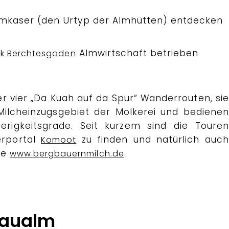
kaser (den Urtyp der Almhütten) entdecken
Almwirtschaft betrieben
rk Berchtesgaden
r vier „Da Kuah auf da Spur“ Wanderrouten, sie
Milcheinzugsgebiet der Molkerei und bedienen
ierigkeitsgrade. Seit kurzem sind die Touren
erportal
zu finden und natürlich auch
Komoot
te
.
www.bergbauernmilch.de
daualm