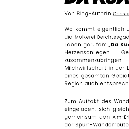
Von Blog-Autorin
Christ
Wo kommt eigentlich u
die
Molkerei Berchtesga
Leben gerufen: „
Da Ku
Herzensanliegen G
zusammenzubringen – 
Milchwirtschaft in der B
eines gesamten Gebiete
Region auch entsprech
Zum Auftakt des Wande
eingeladen, sich glei
gemeinsam den
Alm-E
der Spur“-Wanderroute