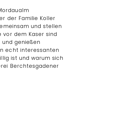
 Mordaualm
r der Familie Koller
 gemeinsam und stellen
e vor dem Kaser sind
in und genießen
en echt interessanten
llig ist und warum sich
erei Berchtesgadener