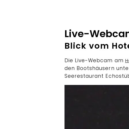
Live-Webca
Blick vom Hot
Die Live-Webcam am
H
den Bootshäusern unter 
Seerestaurant Echostüb