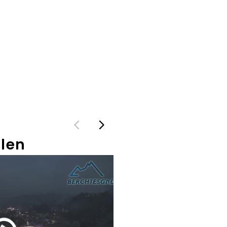
len
Jennerbahn