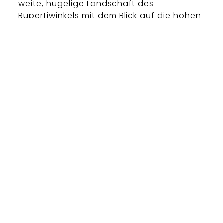
weite, hügelige Landschaft des
Rupertiwinkels mit dem Blick auf die hohen
Berchtesgadener Berge ist gewaltig
schön. Der Mais steht hoch auf den
Feldern, die Blätter wiegen sich in der
Sommerbrise – kein Wölkchen trübt den
blauen Himmel.