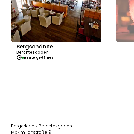
Bergschänke
Berchtesgaden
Heute geöffnet
He
Gäste
Bergerlebnis Berchtesgaden
Maximilianstraße 9