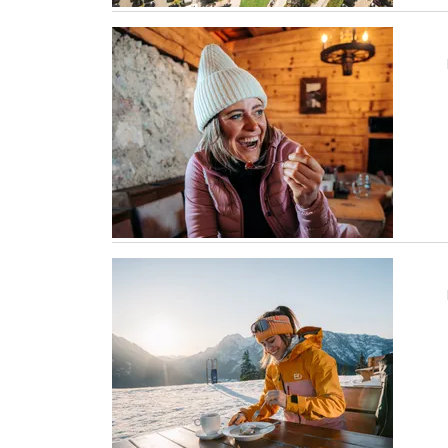
Berggasthof Obersalzberg
Bergerlebnis Berchtesgaden