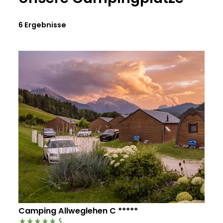
6 Ergebnisse
Camping Allweglehen C *****
Camping Resort Allweglehen