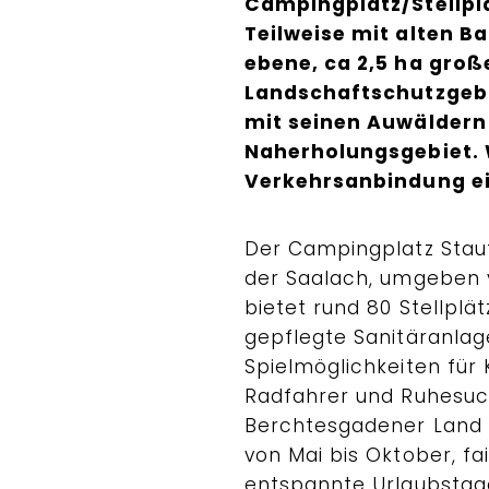
Campingplatz/Stellpl
Teilweise mit alten B
ebene, ca 2,5 ha groß
Landschaftschutzgebi
mit seinen Auwäldern 
Naherholungsgebiet.
Verkehrsanbindung ein
Der Campingplatz Stauf
der Saalach, umgeben 
bietet rund 80 Stellplä
gepflegte Sanitäranlage
Spielmöglichkeiten für 
Radfahrer und Ruhesuc
Berchtesgadener Land 
von Mai bis Oktober, fai
entspannte Urlaubstage