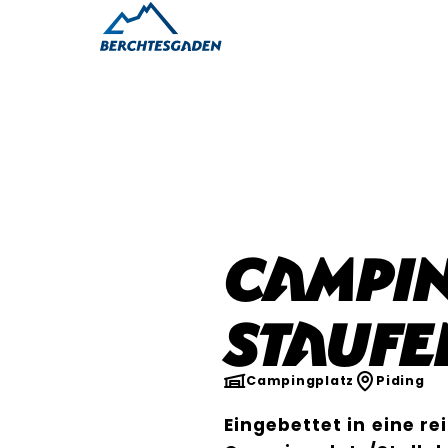
Campi
Staufe
Campingplatz
Piding
Eingebettet in eine re