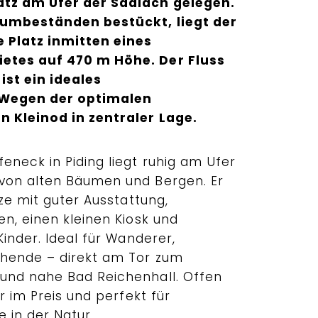
atz am Ufer der Saalach gelegen.
aumbeständen bestückt, liegt der
e Platz inmitten eines
etes auf 470 m Höhe. Der Fluss
ist ein ideales
 Wegen der optimalen
 Kleinod in zentraler Lage.
eneck in Piding liegt ruhig am Ufer
von alten Bäumen und Bergen. Er
tze mit guter Ausstattung,
n, einen kleinen Kiosk und
Kinder. Ideal für Wanderer,
hende – direkt am Tor zum
und nahe Bad Reichenhall. Offen
r im Preis und perfekt für
 in der Natur.