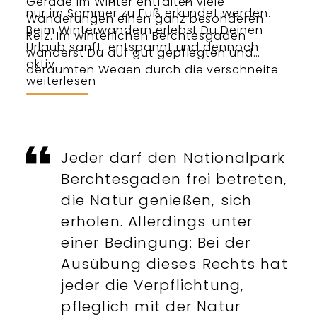
Gerade im Winter entfalten viele
nur im Sommer zu Fuß erkundet werden.
Wanderungen einen ganz besonderen
Beim Winterwandern erlebst Du Deinen
Reiz. Im winterlichen Berchtesgaden
Urlaub sanft, entspannt und dennoch
wanderst Du auf gut gepflegten und
aktiv.
geräumten Wegen durch die verschneite
weiterlesen
Landschaft. Ob ganz individuell in Deinem
eigenen Tempo oder
geführt in kleinen
Gruppen
– Du entscheidest, wie Du den
Winter erlebst. Lass Dich inspirieren: Hier
findest Du unsere Vorschläge für
Jeder darf den Nationalpark
Winterwanderungen in Berchtesgaden.
Berchtesgaden frei betreten,
die Natur genießen, sich
erholen. Allerdings unter
einer Bedingung: Bei der
Ausübung dieses Rechts hat
jeder die Verpflichtung,
pfleglich mit der Natur