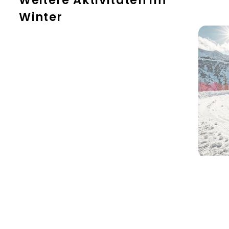
Weitere Aktivitäten im
atemberaubenden Gipfelpanorama durch
Winter
die winterliche Landschaft und entdeckst
ein einzigartiges Naturdenkmal: eine
imposante Linde mit neun Metern
Stammumfang.