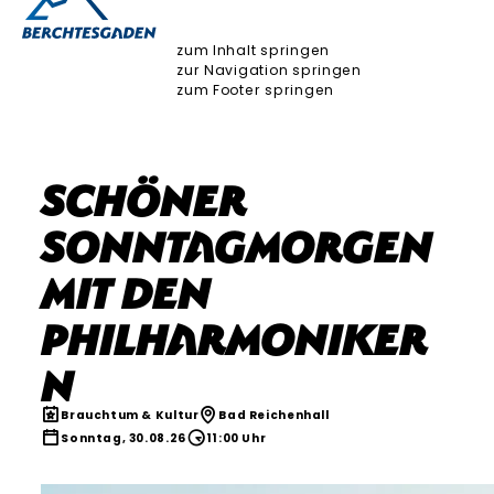
zum Inhalt springen
zur Navigation springen
zum Footer springen
SCHÖNER
SONNTAGMORGEN
MIT DEN
PHILHARMONIKER
N
Brauchtum & Kultur
Bad Reichenhall
Sonntag, 30.08.26
11:00 Uhr