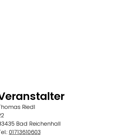
Veranstalter
Thomas Riedl
22
83435 Bad Reichenhall
el.:
01713610603