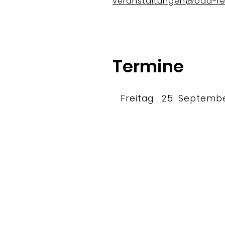
veranstaltungen@bad-re
Termine
Freitag
25. Septemb