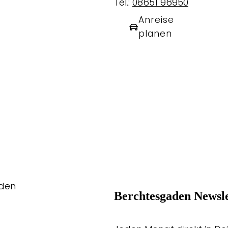
Tel.:
08651 96950
Anreise
planen
aden
Berchtesgaden Newsle