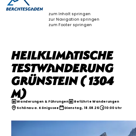
zum Inhalt springen
zur Navigation springen
zum Footer springen
Heilklimatische
Testwanderung
Grünstein ( 1304
m)
Wanderungen & Führungen
Geführte Wanderungen
Schönau a. Königssee
Dienstag, 18.08.26
10:00 Uhr