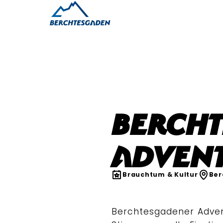
Berch
Adven
Brauchtum & Kultur
Ber
Berchtesgadener Adve