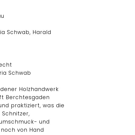
au
ia Schwab, Harald
recht
ria Schwab
adener Holzhandwerk
ft Berchtesgaden
und praktiziert, was die
, Schnitzer,
baumschmuck- und
 noch von Hand