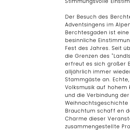
Stimmungsvolle Einsti
Der Besuch des Berch
Adventsingens im Alpe
Berchtesgaden ist ein
besinnliche Einstimmu
Fest des Jahres. Seit ü
die Grenzen des "Landls
erfreut es sich großer 
alljährlich immer wiede
Stammgäste an. Echte,
Volksmusik auf hohem 
und die Verbindung der
Weihnachtsgeschichte 
Brauchtum schaff en d
Charme dieser Veransta
zusammengestellte Pro