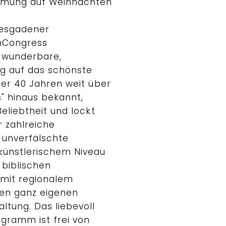
mmung auf Weihnachten
tesgadener
nCongress
e wunderbare,
ng auf das schönste
ber 40 Jahren weit über
" hinaus bekannt,
Beliebtheit und lockt
r zahlreiche
 unverfälschte
künstlerischem Niveau
 biblischen
mit regionalem
en ganz eigenen
ltung. Das liebevoll
gramm ist frei von