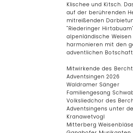
Klischee und Kitsch. D
auf der berührenden H
mitreißenden Darbietun
"Riederinger Hirtabuam".
alpenländische Weisen
harmonieren mit den g
adventlichen Botschaft
Mitwirkende des Berch
Adventsingen 2026
Waldramer Sänger
Familiengesang Schwa
Volksliedchor des Ber
Adventsingens unter der
Kranawetvogl
Mitterberg Weisenbläs
Ganghofer Musikanten