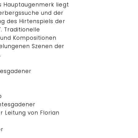
as Hauptaugenmerk liegt
erbergssuche und der
g des Hirtenspiels der
 Traditionelle
 und Kompositionen
elungenen Szenen der
.
tesgadener
b
chtesgadener
 Leitung von Florian
er