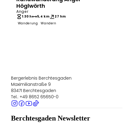
Bergerlebnis Berchtesgaden
Bergerl
Höglwörth
Anger
1:30 h
5,4 km
27 hm
Wanderung
Wandern
35 
Wand
Bergerlebnis Berchtesgaden
Maximilianstraße 9
83471 Berchtesgaden
Tel.: +49 8652 65650-0
Berchtesgaden Newsletter