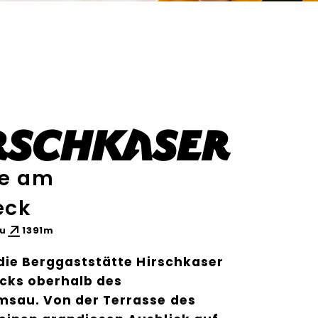
rschkaser
te am
eck
u
1391m
 die Berggaststätte Hirschkaser
ecks oberhalb des
msau. Von der Terrasse des