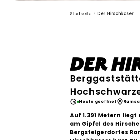
Bergerlebnis Berchtesgaden
Startseite
Der Hirschkaser
Der Hi
Berggaststät
Hochschwarz
Heute geöffnet
Ramsa
Auf 1.391 Metern liegt
am Gipfel des Hirsch
Bergsteigerdorfes Ra