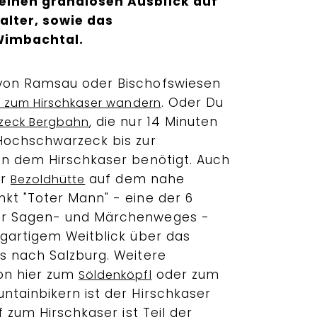
einen grandiosen Ausblick auf
lter, sowie das
Wimbachtal.
von Ramsau oder Bischofswiesen
. Oder Du
 zum Hirschkaser wandern
, die nur 14 Minuten
zeck Bergbahn
Hochschwarzeck bis zur
en dem Hirschkaser benötigt. Auch
ur
auf dem nahe
Bezoldhütte
kt "Toter Mann" - eine der 6
er Sagen- und Märchenweges -
igartigem Weitblick über das
s nach Salzburg. Weitere
on hier zum
oder zum
Söldenköpfl
ntainbikern ist der Hirschkaser
f zum Hirschkaser ist Teil der