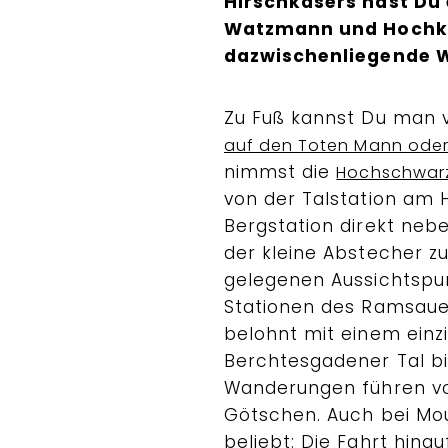
Hirschkasers hast Du 
Watzmann und Hochka
dazwischenliegende 
Zu Fuß kannst Du man 
auf den Toten Mann oder
nimmst die
Hochschwar
von der Talstation am 
Bergstation direkt neb
der kleine Abstecher z
gelegenen Aussichtspun
Stationen des Ramsau
belohnt mit einem einz
Berchtesgadener Tal bi
Wanderungen führen v
Götschen. Auch bei Mou
beliebt: Die Fahrt hinau