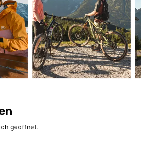
n
ten
lich geöffnet.