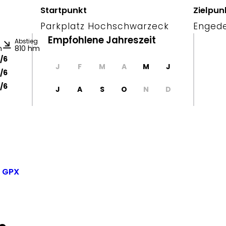
Startpunkt
Zielpun
Parkplatz Hochschwarzeck
Enged
Empfohlene Jahreszeit
Abstieg
m
810 hm
/6
J
F
M
A
M
J
/6
/6
J
A
S
O
N
D
 GPX