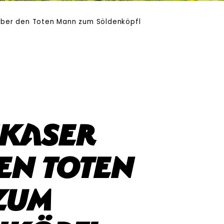
über den Toten Mann zum Söldenköpfl
hkaser
en Toten
zum