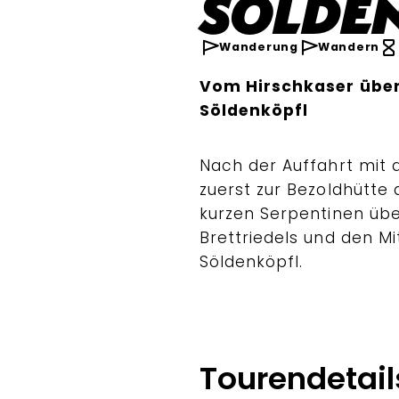
Sölde
Wanderung
Wandern
Vom Hirschkaser über
Söldenköpfl
Nach der Auffahrt mit 
zuerst zur Bezoldhütte
kurzen Serpentinen üb
Brettriedels und den M
Söldenköpfl.
Tourendetail