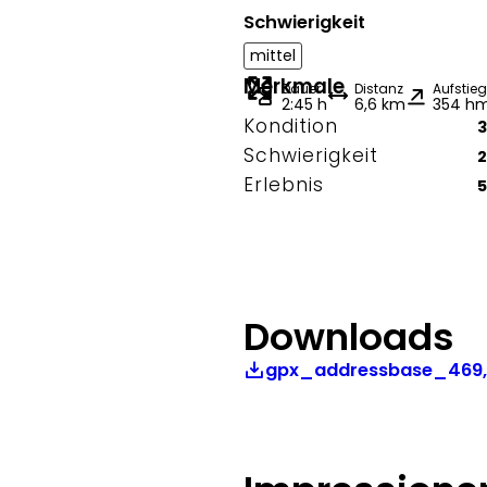
Schwierigkeit
mittel
Merkmale
Dauer
Distanz
Aufstieg
2:45 h
6,6 km
354 h
Kondition
3
Schwierigkeit
2
Erlebnis
5
Downloads
gpx_addressbase_469,