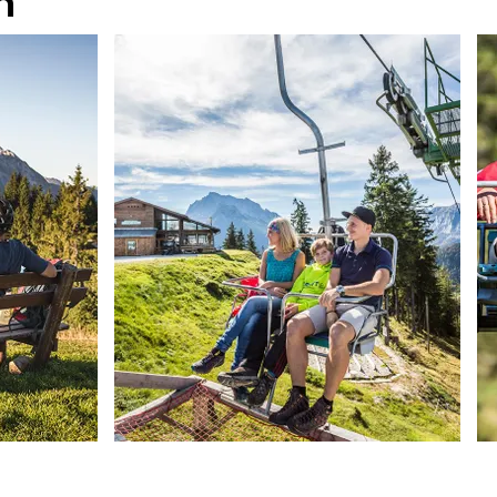
n
ner Land
Tourenportal Berchtesgadener Land
T