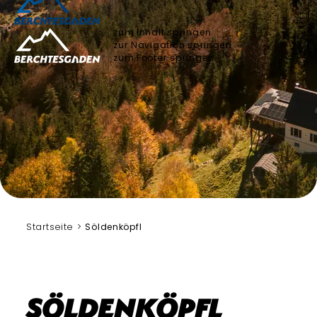
zum Inhalt springen
zur Navigation springen
zum Footer springen
Bergerlebnis Berchtesgaden
Startseite
Söldenköpfl
Söldenköpfl