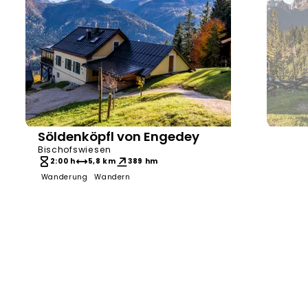
Söldenköpfl von Engedey
Bergerlebnis Berctesgaden
Tourenp
Bischofswiesen
2:00 h
5,8 km
389 hm
Wanderung
Wandern
2:4
Wand