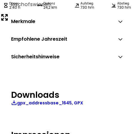
Bischofswiesen.
Dauer
Distanz
Aufstieg
Abstieg
2:40 h
24,2 km
730 hm
730 hm
Merkmale
Empfohlene Jahreszeit
Sicherheitshinweise
Downloads
gpx_addressbase_1645, GPX