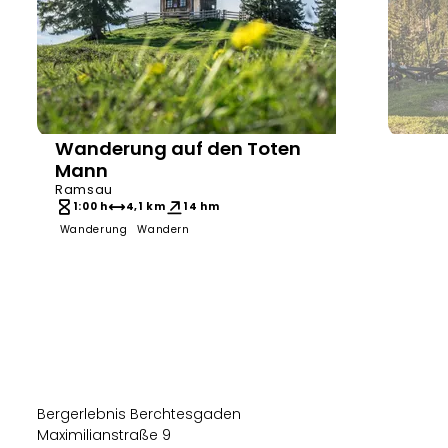
Wanderung auf den Toten
Bergerlebnis Berchtesgaden
Tourenp
Mann
Ramsau
1:00 h
4,1 km
14 hm
Wanderung
Wandern
2:4
Wand
Bergerlebnis Berchtesgaden
Maximilianstraße 9