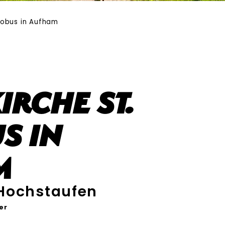
akobus in Aufham
irche St.
s in
m
Hochstaufen
er