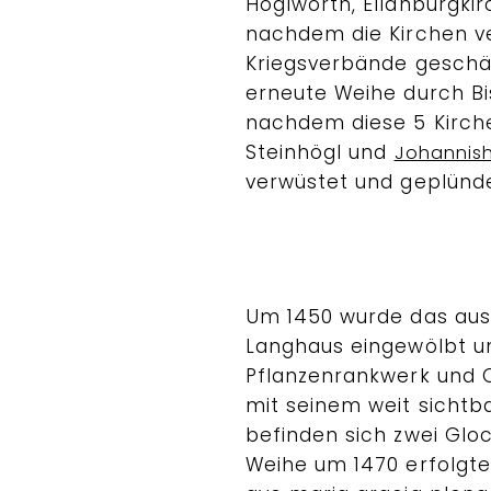
Höglwörth, Ellanburgki
nachdem die Kirchen v
Kriegsverbände geschän
erneute Weihe durch Bi
nachdem diese 5 Kirche
Steinhögl und
Johannis
verwüstet und geplünd
Um 1450 wurde das au
Langhaus eingewölbt un
Pflanzenrankwerk und 
mit seinem weit sichtb
befinden sich zwei Glo
Weihe um 1470 erfolgte: