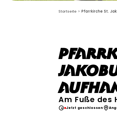
RoHa Fotothek Fürmann
Startseite
Pfarrkirche St. J
Pfarrk
Jakobu
Aufha
Am Fuße des 
Jetzt geschlossen
Ang