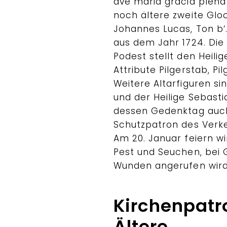
ave maria gracia plena
noch ältere zweite Glo
Johannes Lucas, Ton b
aus dem Jahr 1724. Die 
Podest stellt den Heili
Attribute Pilgerstab, P
Weitere Altarfiguren sin
und der Heilige Sebasti
dessen Gedenktag auch a
Schutzpatron des Verke
Am 20. Januar feiern w
Pest und Seuchen, bei 
Wunden angerufen wird
Kirchenpatr
Ältere