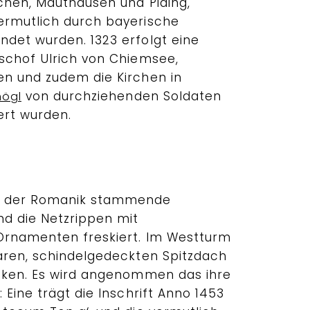
rchen, Mauthausen und Piding,
ermutlich durch bayerische
det wurden. 1323 erfolgt eine
schof Ulrich von Chiemsee,
n und zudem die Kirchen in
von durchziehenden Soldaten
högl
ert wurden.
s der Romanik stammende
d die Netzrippen mit
Ornamenten freskiert. Im Westturm
aren, schindelgedeckten Spitzdach
cken. Es wird angenommen das ihre
 Eine trägt die Inschrift Anno 1453