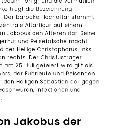
 tecum Ton g‘, und die vermutlich
cke trägt die Bezeichnung
‘. Der barocke Hochaltar stammt
zentrale Altarfigur auf einem
gen Jakobus den Älteren dar. Seine
ilgerhut und Reisefalsche macht.
d der Heilige Christophorus links
an rechts. Der Christusträger
m 25. Juli gefeiert wird gilt als
hrs, der Fuhrleute und Reisenden.
ir den Heiligen Sebastian der gegen
Geschwüren, Infektionen und
.
on Jakobus der