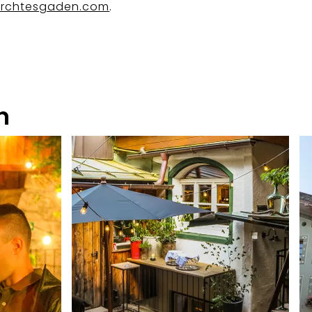
.
erchtesgaden.com
n