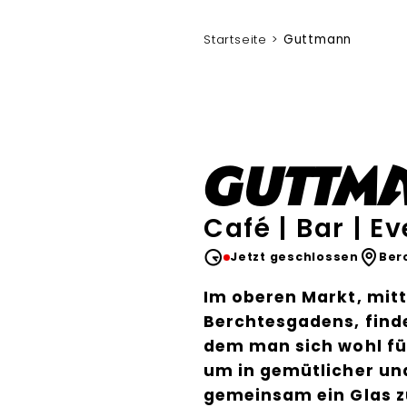
Startseite
Guttmann
Guttm
Café | Bar | E
Jetzt geschlossen
Ber
Im oberen Markt, mit
Berchtesgadens, finde
dem man sich wohl fühl
um in gemütlicher u
gemeinsam ein Glas zu