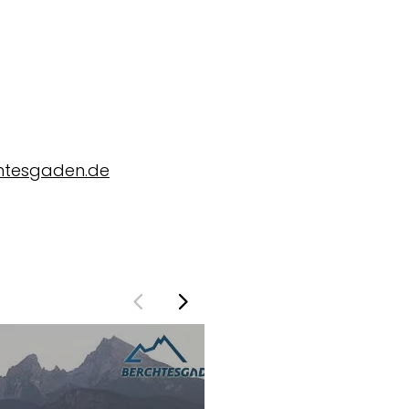
htesgaden.de
Webcam Oberkälberst