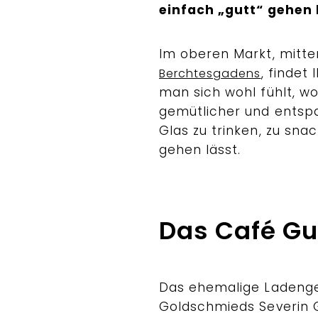
einfach „gutt“ gehen 
Im oberen Markt, mitt
, findet
Berchtesgadens
man sich wohl fühlt, wo 
gemütlicher und ents
Glas zu trinken, zu sna
gehen lässt.
Das Café G
Das ehemalige Ladeng
Goldschmieds Severin 