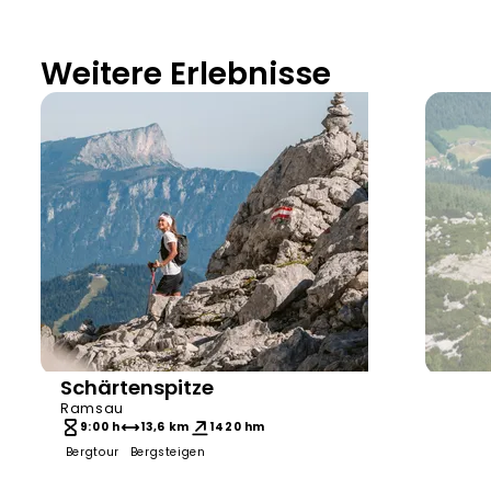
Weitere Erlebnisse
Schärtenspitze
Bergerlebnis Berchtesgaden
Bergere
Ramsau
9:00 h
13,6 km
1420 hm
Bergtour
Bergsteigen