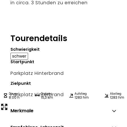
in circa. 3 Stunden zu erreichen
Tourendetails
Schwierigkeit
schwer
Startpunkt
Parkplatz Hinterbrand
Zielpunkt
Parkplatz Hinterbrand
Dauer
Distanz
Aufstieg
Abstieg
8:00 h
15,3 km
1283 hm
1283 hm
Merkmale