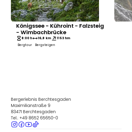
Königssee - Kühroint - Falzsteig
Sepp Wurm
Tourenp
- Wimbachbrücke
8:00 h
16,8 km
1153 hm
Bergtour
Bergsteigen
7:0
Bergto
Bergerlebnis Berchtesgaden
Maximilianstraße 9
83471 Berchtesgaden
Tel.: +49 8652 65650-0