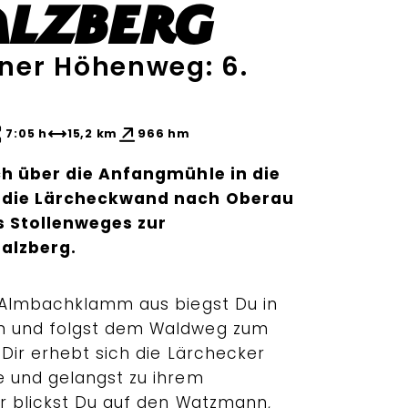
alzberg
ner Höhenweg: 6.
7:05 h
15,2 km
966 hm
ich über die Anfangmühle in die
r die Lärcheckwand nach Oberau
s Stollenweges zur
alzberg.
 Almbachklamm aus biegst Du in
n und folgst dem Waldweg zum
Dir erhebt sich die Lärchecker
 und gelangst zu ihrem
er blickst Du auf den Watzmann,