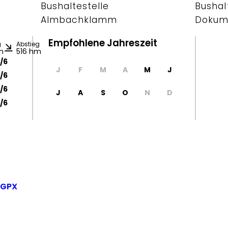
Bushaltestelle
Bushal
Almbachklamm
Dokume
Empfohlene Jahreszeit
g
Abstieg
m
516 hm
/6
J
F
M
A
M
J
/6
/6
J
A
S
O
N
D
/6
 GPX