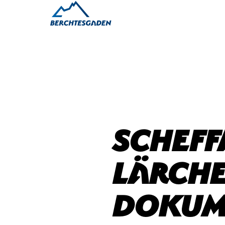
Scheff
Lärch
Dokum