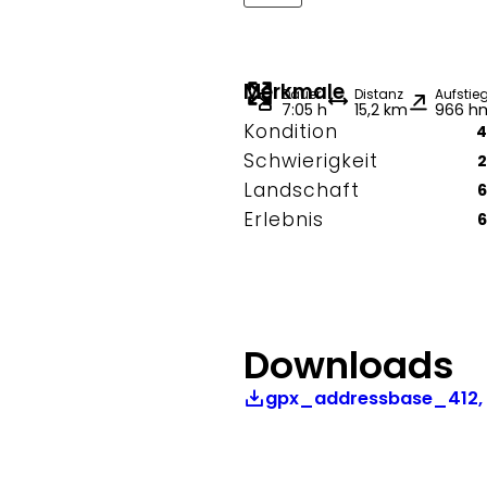
Merkmale
Dauer
Distanz
Aufstie
7:05 h
15,2 km
966 h
Kondition
4
Schwierigkeit
2
Landschaft
6
Erlebnis
6
Downloads
gpx_addressbase_412,