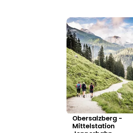
Obersalzberg -
Thomas Kujat
Mittelstation