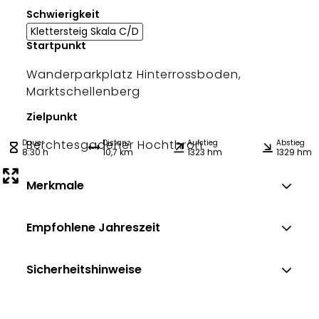
Schwierigkeit
Klettersteig Skala C/D
Startpunkt
Wanderparkplatz Hinterrossboden,
Marktschellenberg
Zielpunkt
Berchtesgadener Hochthron
Dauer
Distanz
Aufstieg
Abstieg
8:30 h
10,7 km
1323 hm
1329 hm
Merkmale
Empfohlene Jahreszeit
Sicherheitshinweise