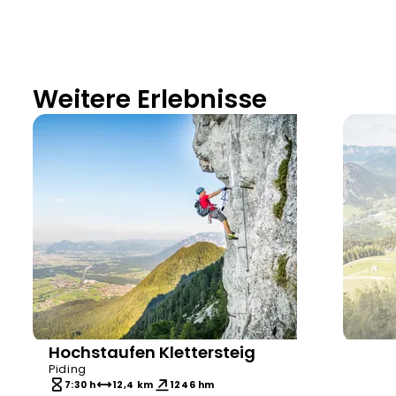
Weitere Erlebnisse
Hochstaufen Klettersteig
Bergerlebnis Berchtesgaden
Bergerl
Piding
7:30 h
12,4 km
1246 hm