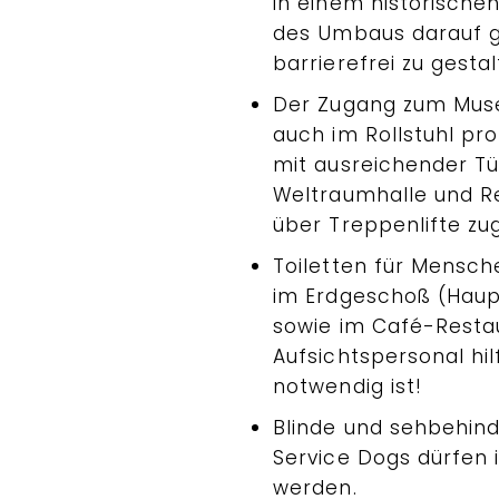
in einem historische
des Umbaus darauf 
barrierefrei zu gestal
Der Zugang zum Muse
auch im Rollstuhl pro
mit ausreichender Tür
Weltraumhalle und Re
über Treppenlifte zu
Toiletten für Mensch
im Erdgeschoß (Haup
sowie im Café-Restau
Aufsichtspersonal hil
notwendig ist!
Blinde und sehbehin
Service Dogs dürfe
werden.