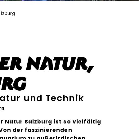
alzburg
er Natur,
urg
atur und Technik
rg
 Natur Salzburg ist so vielfältig
 Von der faszinierenden
quarium zu außerirdischen