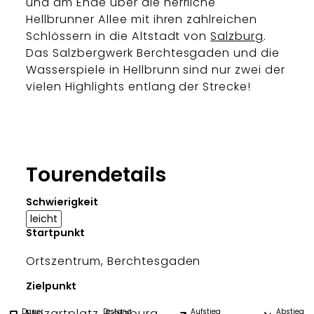
und am Ende über die herrliche
Hellbrunner Allee mit ihren zahlreichen
Schlössern in die Altstadt von
Salzburg
.
Das Salzbergwerk Berchtesgaden und die
Wasserspiele in Hellbrunn sind nur zwei der
vielen Highlights entlang der Strecke!
Tourendetails
Schwierigkeit
leicht
Startpunkt
Ortszentrum, Berchtesgaden
Zielpunkt
Mozartplatz, Salzburg
Dauer
Distanz
Aufstieg
Abstieg