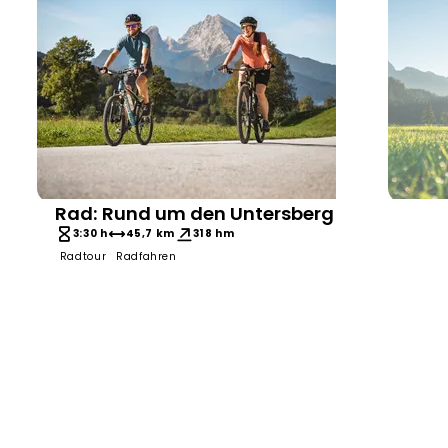
Rad: Rund um den Untersberg
Bergerlebnis Berchtesgaden
Bayern 
3:30 h
45,7 km
318 hm
Radtour
Radfahren
5:0
Radfa