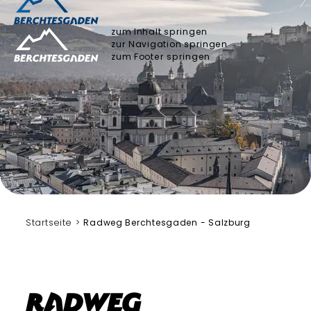
zum Inhalt springen
zur Navigation springen
zum Footer springen
Bergerlebnis Berchtesgaden
Startseite
Radweg Berchtesgaden - Salzburg
Radweg