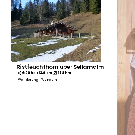
Ristfeuchthorn über Sellarnalm
Toni Wegscheider
6:00 h
13,9 km
958 hm
Wanderung
Wandern