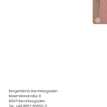
He
Einka
Bergerlebnis Berchtesgaden
Maximilianstraße 9
83471 Berchtesgaden
Tel.: +49 8652 65650-0