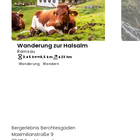
Wanderung zur Halsalm
Bergerlebnis Berchtesgaden
Tourenp
Ramsau
3:45 h
8,5 km
423 hm
Wanderung
Wandern
7:0
Bergto
Bergerlebnis Berchtesgaden
Maximilianstraße 9