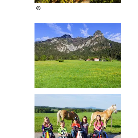
Wendl
.