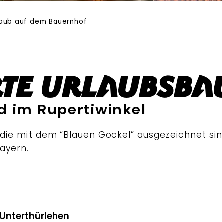
laub auf dem Bauernhof
erte Urlaubsb
d im Rupertiwinkel
r, die mit dem “Blauen Gockel” ausgezeichnet si
ayern.
Unterthürlehen