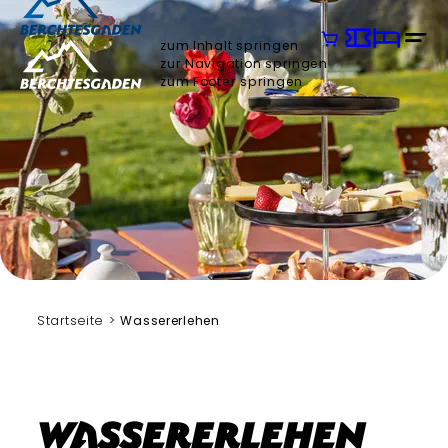
zum Inhalt springen
zur Navigation springen
zum Footer springen
Josef Fendt
Startseite
Wassererlehen
Wassererlehen