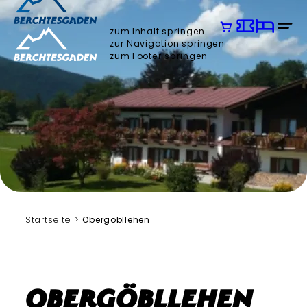
zum Inhalt springen
zur Navigation springen
zum Footer springen
Startseite
Obergöbllehen
Obergöbllehen