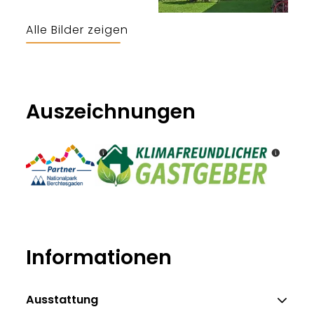
Alle Bilder zeigen
Maier
Auszeichnungen
Partner Nationalpark Berchtesgaden
Klimaf
Informationen
Ausstattung