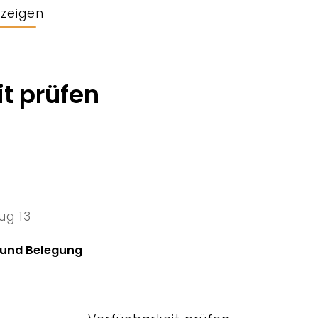
nzeigen
t prüfen
ug 13
13 Thu
 und Belegung