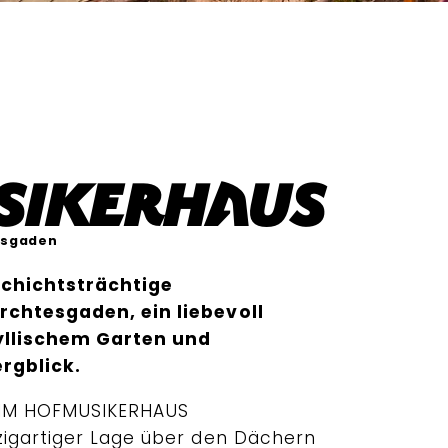
sikerhaus
esgaden
schichtsträchtige
chtesgaden, ein liebevoll
yllischem Garten und
gblick.
IM HOFMUSIKERHAUS
zigartiger Lage über den Dächern