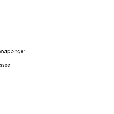
chnappinger
ssee