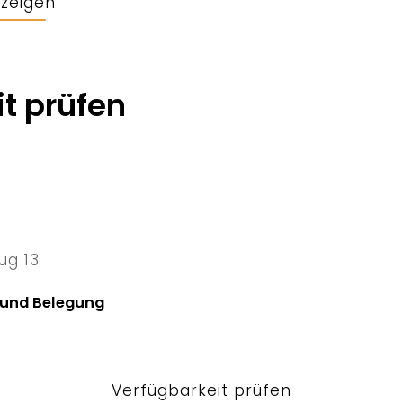
nzeigen
t prüfen
ug 13
13 Thu
 und Belegung
Verfügbarkeit prüfen