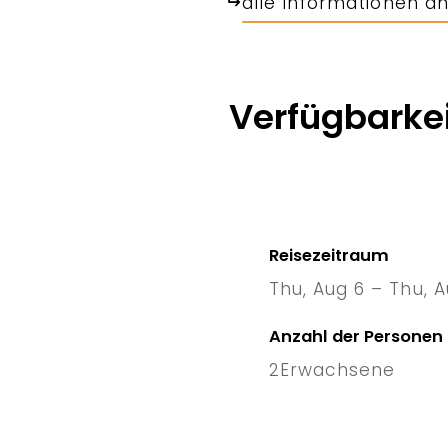
alle Informationen a
Verfügbarkei
Reisezeitraum
Thu, Aug 6 – Thu, A
6 Thu
–
Anzahl der Personen
2
Erwachsene