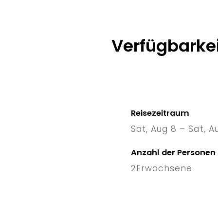
Verfügbarkei
Reisezeitraum
Sat, Aug 8 – Sat, A
8 Sat
–
1
Anzahl der Personen
2
Erwachsene