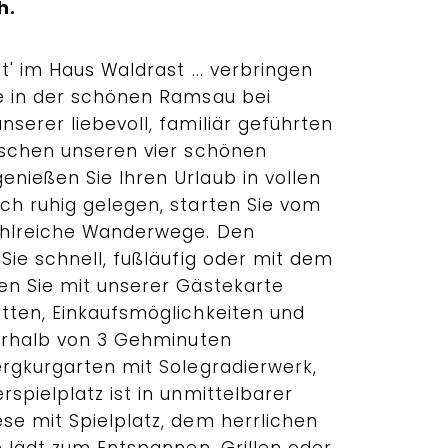
h.
t' im Haus Waldrast ... verbringen
e in der schönen Ramsau bei
serer liebevoll, familiär geführten
ischen unseren vier schönen
nießen Sie Ihren Urlaub in vollen
ch ruhig gelegen, starten Sie vom
zahlreiche Wanderwege. Den
Sie schnell, fußläufig oder mit dem
en Sie mit unserer Gästekarte
tten, Einkaufsmöglichkeiten und
nerhalb von 3 Gehminuten
ergkurgarten mit Solegradierwerk,
spielplatz ist in unmittelbarer
se mit Spielplatz, dem herrlichen
e lädt zum Entspannen, Grillen oder