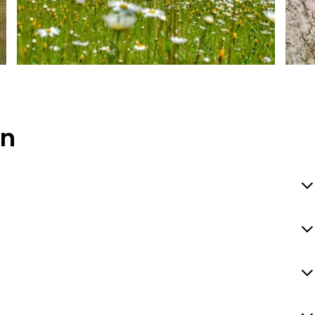
Maier
Maie
en