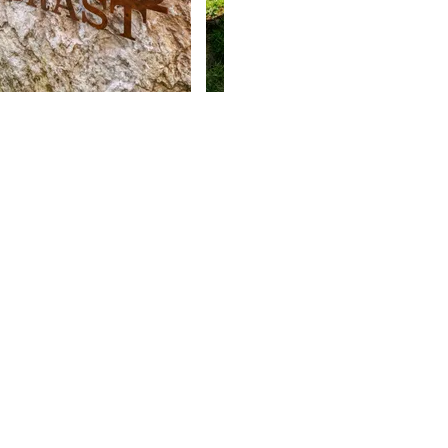
r Josef
Maier