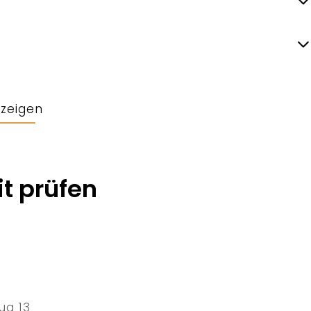
nzeigen
t prüfen
ug 13