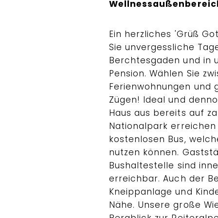
Wellnessaußenbereic
Ein herzliches 'Grüß Got
Sie unvergessliche Tag
Berchtesgaden und in un
Pension. Wählen Sie zw
Ferienwohnungen und ge
Zügen! Ideal und denno
Haus aus bereits auf 
Nationalpark erreichen 
kostenlosen Bus, welch
nutzen können. Gaststä
Bushaltestelle sind in
erreichbar. Auch der B
Kneippanlage und Kinder
Nähe. Unsere große Wie
Bergblick zur Reiteralp