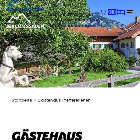
zum Inhalt springen
zur Navigation springen
zum Footer springen
Startseite
Gästehaus Pfeffererlehen
Gästehaus