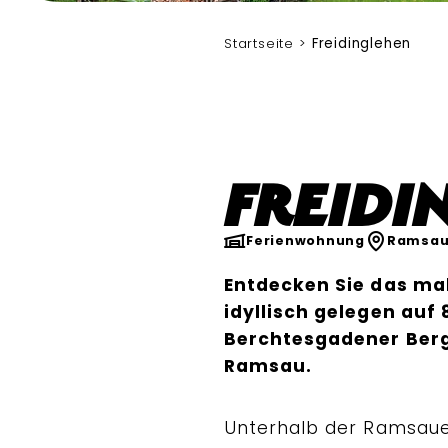
Verlag Plenk
Startseite
Freidinglehen
Freidi
Ferienwohnung
Ramsau
Entdecken Sie das mal
idyllisch gelegen au
Berchtesgadener Ber
Ramsau.
Unterhalb der Ramsauer