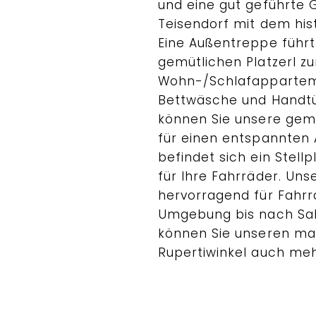
und eine gut geführte 
Teisendorf mit dem his
Eine Außentreppe führ
gemütlichen Platzerl zu
Wohn-/Schlafappartem
Bettwäsche und Handtüc
können Sie unsere gemü
für einen entspannte
befindet sich ein Stell
für Ihre Fahrräder. Un
hervorragend für Fahrr
Umgebung bis nach Sal
können Sie unseren mal
Rupertiwinkel auch me