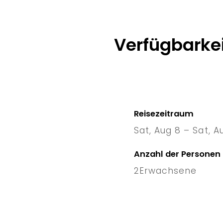
Verfügbarkei
Reisezeitraum
Sat, Aug 8 – Sat, A
8 Sat
–
1
Anzahl der Personen
2
Erwachsene