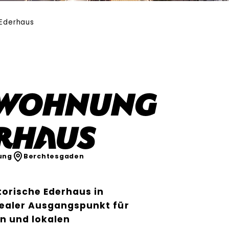
Ederhaus
nwohnung
rhaus
ung
Berchtesgaden
torische Ederhaus in
dealer Ausgangspunkt für
n und lokalen