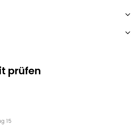
t prüfen
ug 15
5 Sat