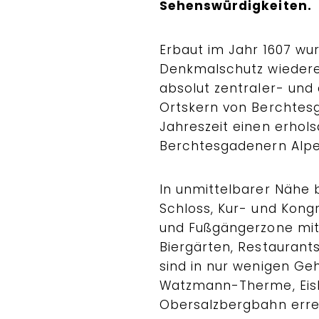
Sehenswürdigkeiten.
Erbaut im Jahr 1607 wu
Denkmalschutz wiederer
absolut zentraler- und
Ortskern von Berchtesg
Jahreszeit einen erhol
Berchtesgadenern Alpe
In unmittelbarer Nähe 
Schloss, Kur- und Kongr
und Fußgängerzone mit 
Biergärten, Restaurant
sind in nur wenigen Ge
Watzmann-Therme, Eish
Obersalzbergbahn errei