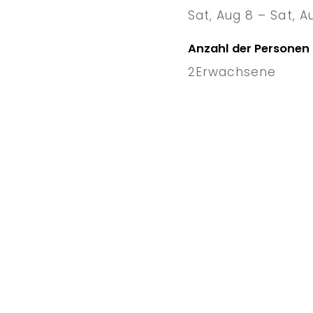
Sat, Aug 8 – Sat, A
8 Sat
–
1
Anzahl der Personen
2
Erwachsene