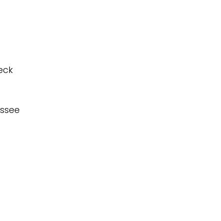
eck
ssee