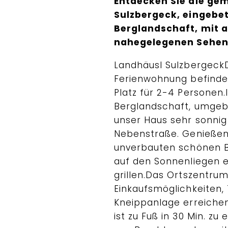
Entdecken Sie die ge
Sulzbergeck, eingebett
Berglandschaft, mit
nahegelegenen Sehen
Landhäusl Sulzbergeck
Ferienwohnung befindet
Platz für 2-4 Personen
Berglandschaft, umgebe
unser Haus sehr sonnig
Nebenstraße. Genießen 
unverbauten schönen Be
auf den Sonnenliegen 
grillen.Das Ortszentru
Einkaufsmöglichkeiten, 
Kneippanlage erreichen 
ist zu Fuß in 30 Min. zu