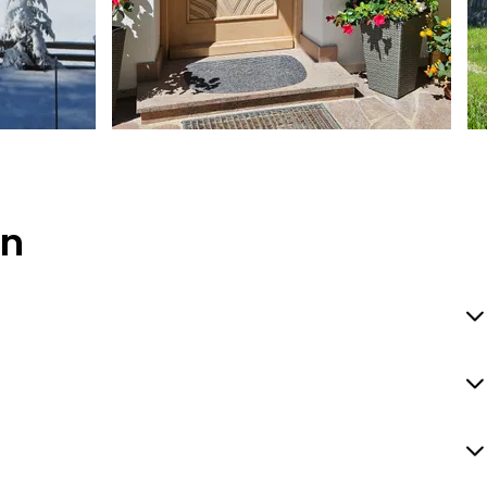
Andrea Graßl
A
en