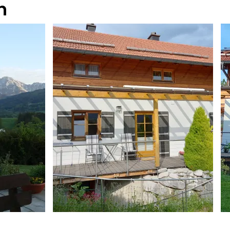
n
Max Fegg
M