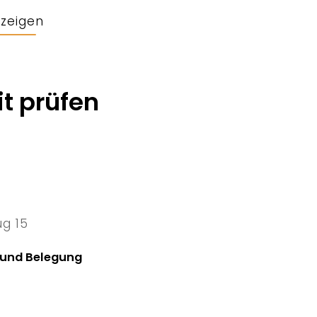
nzeigen
t prüfen
ug 15
5 Sat
 und Belegung