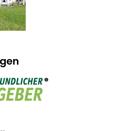
ngen
Klimafreundlicher Gastgeber