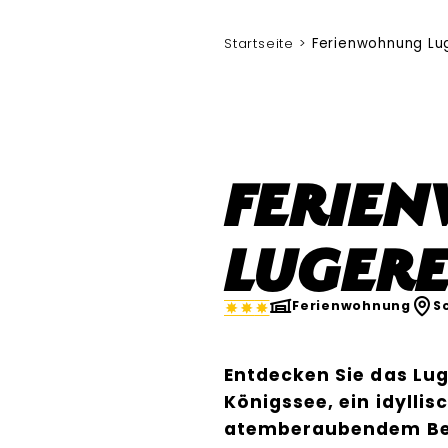
Startseite
Ferienwohnung Lu
Ferie
Luger
Ferienwohnung
S
Entdecken Sie das Lu
Königssee, ein idylli
atemberaubendem Berg