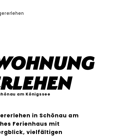
gererlehen
nwohnung
erlehen
chönau am Königssee
gererlehen in Schönau am
sches Ferienhaus mit
blick, vielfältigen