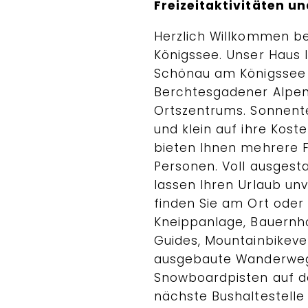
Freizeitaktivitäten u
Herzlich Willkommen b
Königssee. Unser Haus l
Schönau am Königssee m
Berchtesgadener Alpen
Ortszentrums. Sonnente
und klein auf ihre Kost
bieten Ihnen mehrere F
Personen. Voll ausgest
lassen Ihren Urlaub un
finden Sie am Ort oder 
Kneippanlage, Bauernho
Guides, Mountainbikeve
ausgebaute Wanderwege
Snowboardpisten auf de
nächste Bushaltestelle