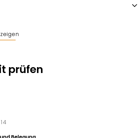
nzeigen
t prüfen
 14
4 Fri
 und Belegung