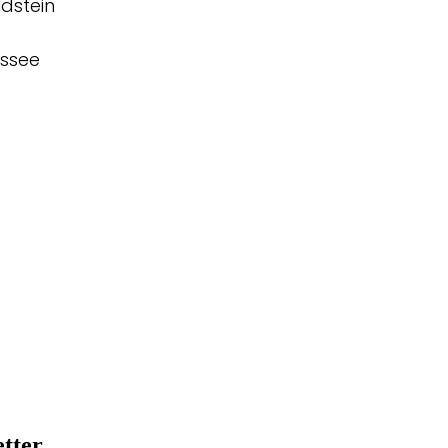
dstein
ssee
tter