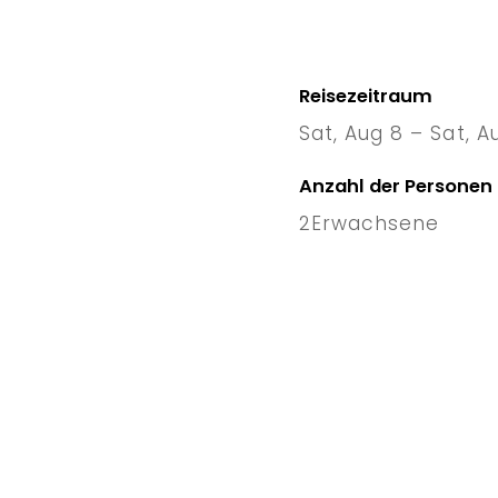
Reisezeitraum
Sat, Aug 8 – Sat, A
8 Sat
–
1
Anzahl der Personen
2
Erwachsene