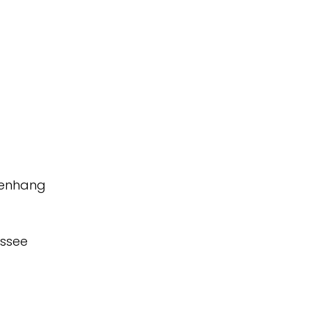
henhang
ssee