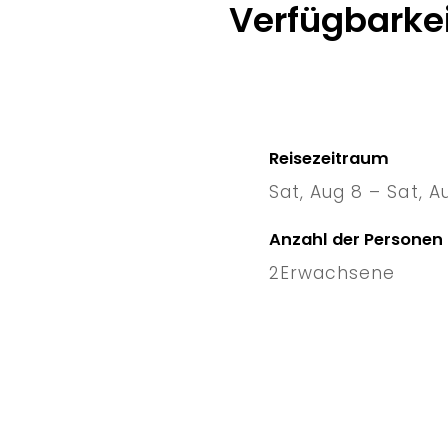
Verfügbarkei
Reisezeitraum
Sat, Aug 8 – Sat, A
8 Sat
–
1
Anzahl der Personen
2
Erwachsene