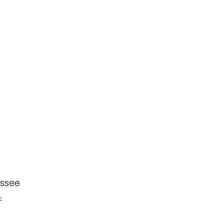
ssee
4