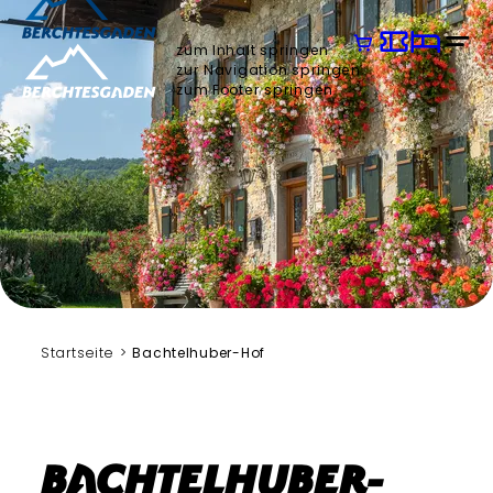
zum Inhalt springen
zur Navigation springen
zum Footer springen
Fürmann
Startseite
Bachtelhuber-Hof
Bachtelhuber-