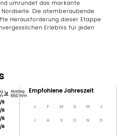
 und umrundet das markante
r Nordseite. Die atemberaubende
fte Herausforderung dieser Etappe
vergesslichen Erlebnis für jeden
s
Empfohlene Jahreszeit
eg
Abstieg
hm
650 hm
/6
J
F
M
A
M
J
/6
/6
J
A
S
O
N
D
/6