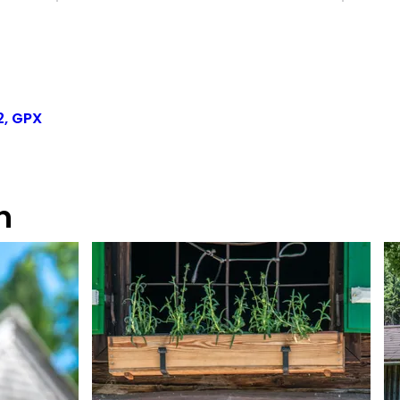
, GPX
n