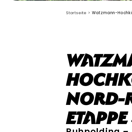
Bergerlebnis Berchtesgaden
Startseite
Watzmann-Hochkö
Watzm
Hochk
Nord-
Etappe
Ruhpolding – 