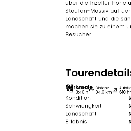
über die Inzeller Höhe
Staufen-Massiv auf de
Landschaft und die san
machen sie zu einem un
Besucher.
Tourendetail
Merkmale
Dauer
Distanz
Aufsti
3:40 h
34,0 km
610 
Kondition
6
Schwierigkeit
6
Landschaft
6
Erlebnis
6