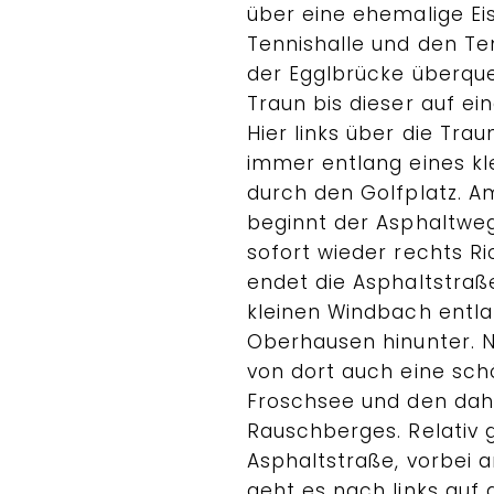
über eine ehemalige Ei
Tennishalle und den Ten
der Egglbrücke überqu
Traun bis dieser auf ein
Hier links über die Tra
immer entlang eines kl
durch den Golfplatz. A
beginnt der Asphaltweg u
sofort wieder rechts R
endet die Asphaltstraß
kleinen Windbach entl
Oberhausen hinunter.
von dort auch eine sch
Froschsee und den dah
Rauschberges. Relativ g
Asphaltstraße, vorbei a
geht es nach links auf 