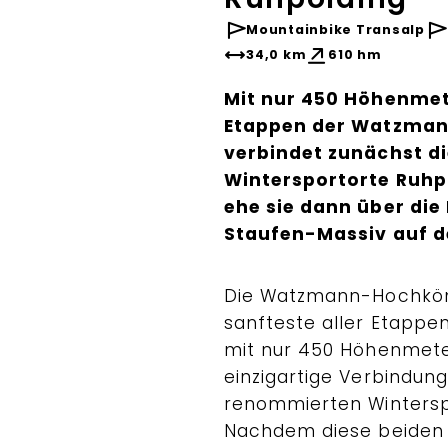
Mountainbike Transalp
34,0 km
610 hm
Mit nur 450 Höhenmete
Etappen der Watzman
verbindet zunächst d
Wintersportorte Ruhpo
ehe sie dann über die
Staufen-Massiv auf d
Die Watzmann-Hochköni
sanfteste aller Etapp
mit nur 450 Höhenmeter
einzigartige Verbindun
renommierten Winterspo
Nachdem diese beiden O