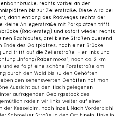
senbahnbrücke, rechts vorbei an der
nisplätzen bis zur Zellerstraße. Diese wird bei
ert, dann entlang des Radweges rechts der
e kleine Anliegerstraße mit Parkplätzen trifft.
unbrücke (Bäckersteg) und sofort wieder rechts
einen Bachlaufes, drei kleine Straßen querend
m Ende des Golfplatzes, nach einer Brücke
nd trifft auf die Zellerstraße. Hier links und
ichtung „Infang/Rabenmoos“, nach ca. 2 km
e und es folgt eine schöne Forststraße am
ang durch den Wald bis zu den Gehöften
 Neben den sehenswerten Gehöften hat man
öne Aussicht auf den flach gelegenen
inter aufragenden Gebirgsstock des
emütlich radeln wir links weiter auf einer
n der Kesselalm, nach Inzell. Nach Vorderbichl
der Schmelzer Straße in den Ort hinein. Links in