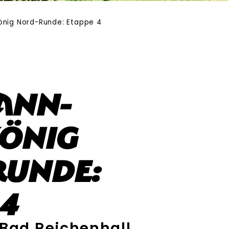
nig Nord-Runde: Etappe 4
ann-
önig
Runde:
 4
Bad Reichenhall